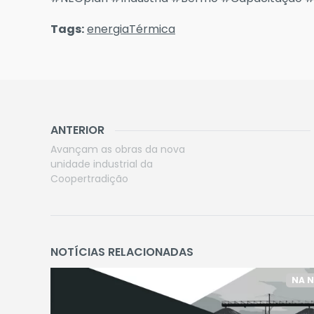
Tags:
energiaTérmica
ANTERIOR
Avançam as obras da nova
unidade industrial da
Coopertradição
NOTÍCIAS RELACIONADAS
NA 