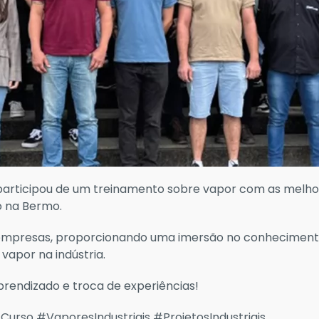
n participou de um treinamento sobre vapor com as melho
do na Bermo.
as empresas, proporcionando uma imersão no conheciment
vapor na indústria.
endizado e troca de experiências!
rso #VaporesIndustriais #ProjetosIndustriais