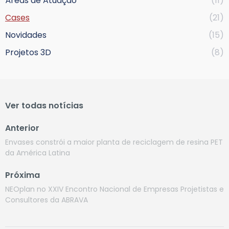
Áreas de Atuação
(11)
Cases
(21)
Novidades
(15)
Projetos 3D
(8)
Ver todas notícias
Anterior
Envases constrói a maior planta de reciclagem de resina PET
da América Latina
Próxima
NEOplan no XXIV Encontro Nacional de Empresas Projetistas e
Consultores da ABRAVA