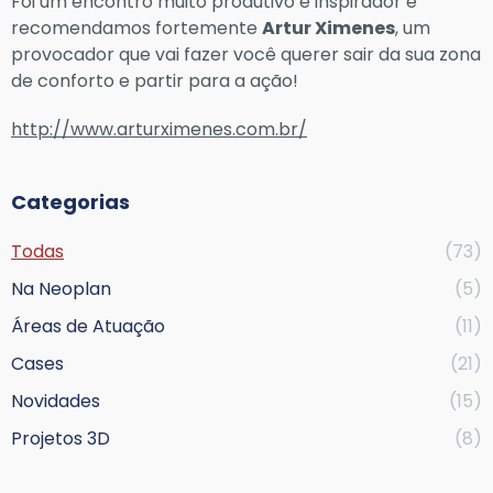
Foi um encontro muito produtivo e inspirador e
recomendamos fortemente
Artur Ximenes
, um
provocador que vai fazer você querer sair da sua zona
de conforto e partir para a ação!
http://www.arturximenes.com.br/
Categorias
Todas
(73)
Na Neoplan
(5)
Áreas de Atuação
(11)
Cases
(21)
Novidades
(15)
Projetos 3D
(8)