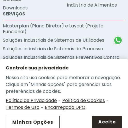
Indústria de Alimentos
Downloads
SERVIÇOS
Masterplan (Plano Diretor) e Layout (Projeto
Funcional)
Soluções Industriais de Sistemas de Utilidades
Soluções industriais de Sistemas de Processo
Soluções Industriais de Sistemas Preventivos Contra
Incêndio
Controle sua privacidade
Soluções Industriais de Sustentabilidade
Nosso site usa cookies para melhorar a navegação.
Metodologia BIM
Clique em "Minhas opções" para gerenciar suas
Auditorias Técnicas
preferências de cookies.
Política de Privacidade
Política de Cookies
-
-
Termos de Uso
Encarregado DPO
-
© 2026 - NEOplan |
Política de Privacidade
|
Política de Cookies
|
Termos de Uso
|
Portal da Privacidade
|
Opções de Privacidade
Aceito
Minhas Opções