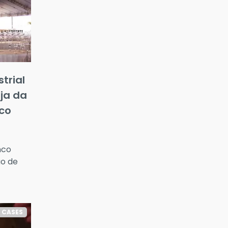
trial
ja da
co
nco
ão de
CASES