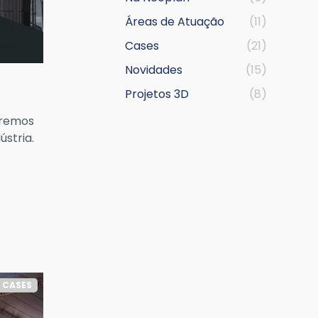
Áreas de Atuação
(11)
Cases
(21)
Novidades
(15)
Projetos 3D
(8)
aremos
stria.
CASES