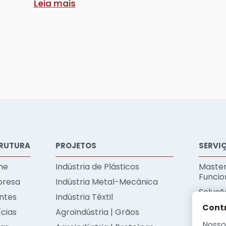
Leia mais
RUTURA
PROJETOS
SERVI
me
Indústria de Plásticos
Master
Funcio
resa
Indústria Metal-Mecânica
Soluçõe
entes
Indústria Têxtil
Soluçõ
Contr
ícias
Agroindústria | Grãos
Soluçõ
Nosso