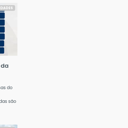
IDADES
 da
sas do
das são