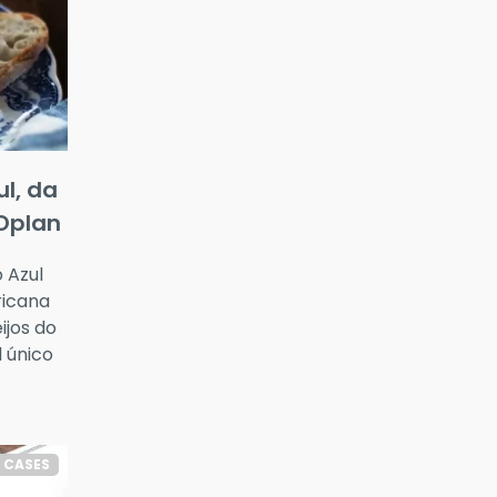
l, da
Oplan
 Azul
ricana
jos do
 único
CASES