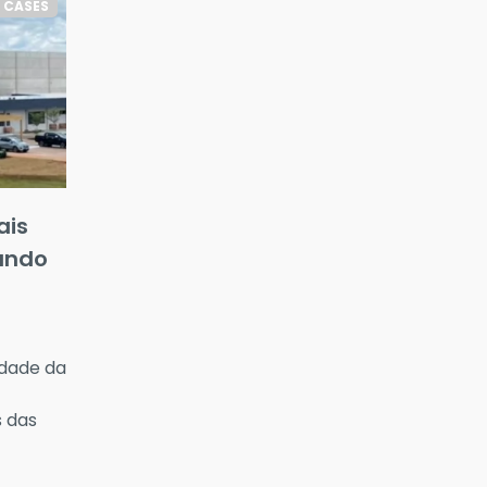
CASES
ais
undo
idade da
 das