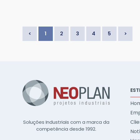
1
2
3
4
5
EST
Ho
Emp
Cli
Soluções Industriais com a marca da
competência desde 1992.
Not