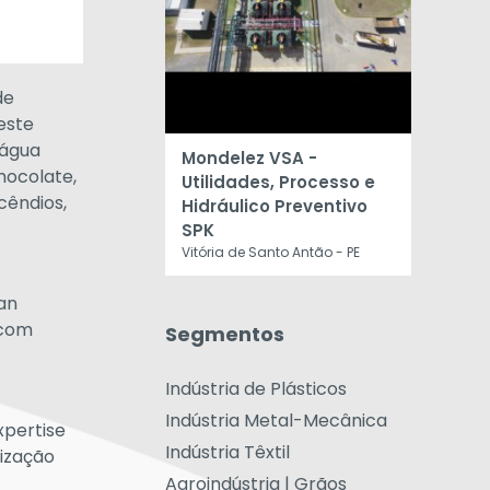
de
este
 água
Mondelez VSA -
hocolate,
Utilidades, Processo e
cêndios,
Hidráulico Preventivo
SPK
Vitória de Santo Antão - PE
an
 com
Segmentos
Indústria de Plásticos
Indústria Metal-Mecânica
xpertise
Indústria Têxtil
mização
Agroindústria | Grãos